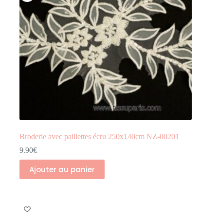
Broderie avec paillettes écru 250x140cm NZ-00201
9.90
€
Ajouter au panier