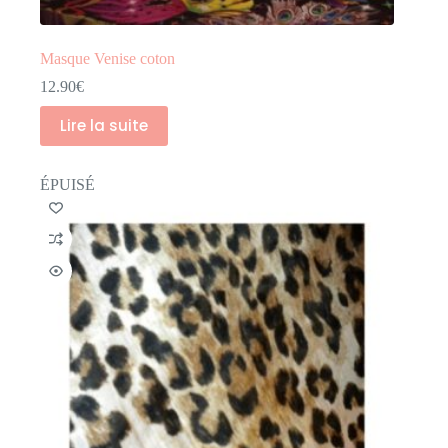
Masque Venise coton
12.90
€
Lire la suite
ÉPUISÉ