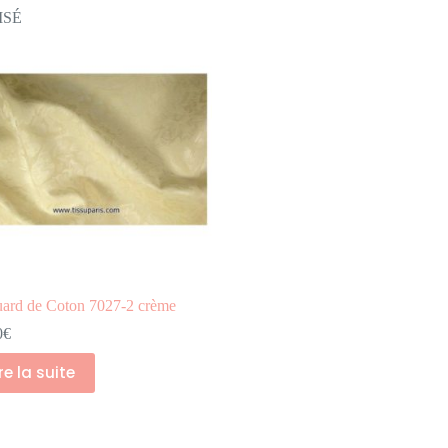
ISÉ
uard de Coton 7027-2 crème
0
€
ire la suite