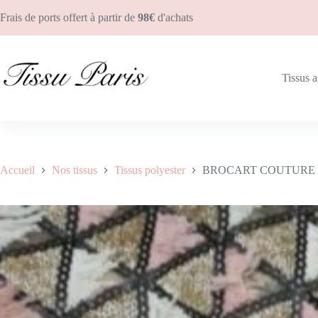
Frais de ports offert à partir de
98€
d'achats
BROCART COUTURE 5
Ajouter au panier
29.90
€
Tissus 
Accueil
Nos tissus
Tissus polyester
BROCART COUTURE 