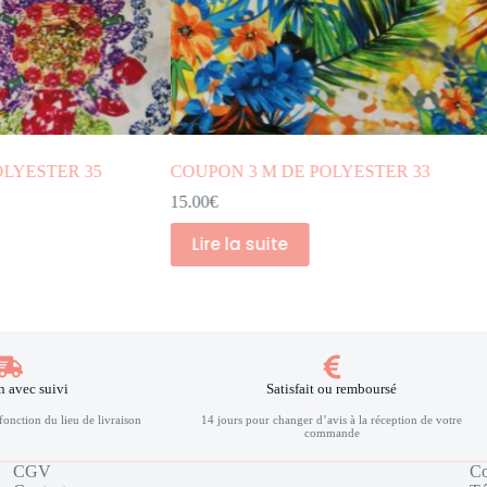
COUPON 3 M DE POLYESTER 29
OLYESTER 33
15.00
€
Ajouter au panier
n avec suivi
Satisfait ou remboursé
fonction du lieu de livraison
14 jours pour changer d’avis à la réception de votre
commande
CGV
C