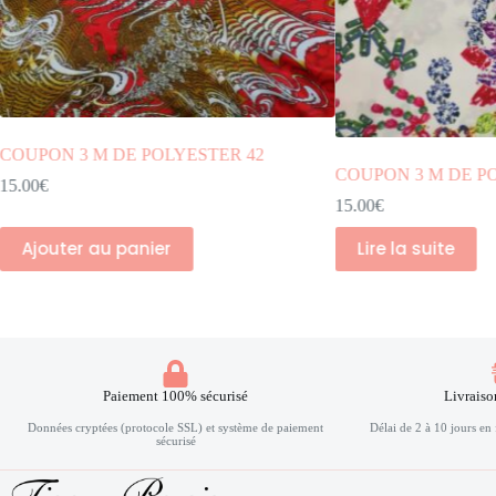
COUPON 3 M DE POLYESTER 35
COUPON 3 M DE P
15.00
€
15.00
€
Lire la suite
Lire la suite
Paiement 100% sécurisé
Livraiso
Données cryptées (protocole SSL) et système de paiement
Délai de 2 à 10 jours en 
sécurisé