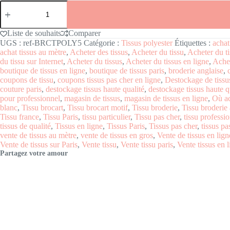
Liste de souhaits
Comparer
UGS :
ref-BRCTPOLY5
Catégorie :
Tissus polyester
Étiquettes :
achat
achat tissus au mètre
,
Acheter des tissus
,
Acheter du tissu
,
Acheter du ti
du tissu sur Internet
,
Acheter du tissus
,
Acheter du tissus en ligne
,
Achet
boutique de tissus en ligne
,
boutique de tissus paris
,
broderie anglaise
,
coupons de tissu
,
coupons tissus pas cher en ligne
,
Destockage de tissu
couture paris
,
destockage tissus haute qualité
,
destockage tissus haute qu
pour professionnel
,
magasin de tissus
,
magasin de tissus en ligne
,
Où ac
blanc
,
Tissu brocart
,
Tissu brocart motif
,
Tissu broderie
,
Tissu broderie 
Tissu france
,
Tissu Paris
,
tissu particulier
,
Tissu pas cher
,
tissu professi
tissus de qualité
,
Tissus en ligne
,
Tissus Paris
,
Tissus pas cher
,
tissus pa
vente de tissus au mètre
,
vente de tissus en gros
,
Vente de tissus en lign
Vente de tissus sur Paris
,
Vente tissu
,
Vente tissu paris
,
Vente tissus en 
Partagez votre amour