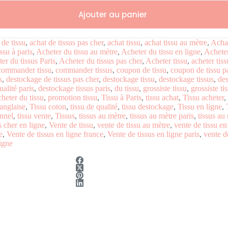
Ajouter au panier
 de tissu
,
achat de tissus pas cher
,
achat tissu
,
achat tissu au mètre
,
Achat
ssu à paris
,
Acheter du tissu au mètre
,
Acheter du tissu en ligne
,
Acheter
er du tissus Paris
,
Acheter du tissus pas cher
,
Acheter tissu
,
acheter tiss
commander tissu
,
commander tissus
,
coupon de tissu
,
coupon de tissu p
s
,
destockage de tissus pas cher
,
destockage tissu
,
destockage tissus
,
des
alité paris
,
destockage tissus paris
,
du tissu
,
grossiste tissu
,
grossiste ti
heter du tissu
,
promotion tissu
,
Tissu à Paris
,
tissu achat
,
Tissu acheter
,
anglaise
,
Tissu coton
,
tissu de qualité
,
tissu destockage
,
Tissu en ligne
,
onnel
,
tissu vente
,
Tissus
,
tissus au mètre
,
tissus au mètre paris
,
tissus au
s cher en ligne
,
Vente de tissu
,
vente de tissu au mètre
,
vente de tissu en
e
,
Vente de tissus en ligne france
,
Vente de tissus en ligne paris
,
vente d
ligne