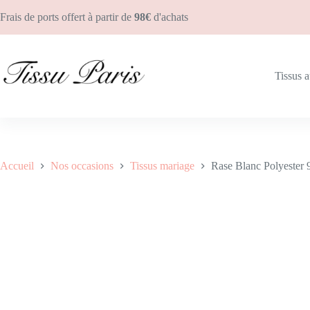
Frais de ports offert à partir de
98€
d'achats
Rase Blanc Polyester 977001
Ajouter au pan
35.90
€
100 en stock
Tissus 
Accueil
Nos occasions
Tissus mariage
Rase Blanc Polyester