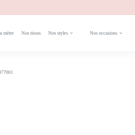
ier
au mètre
Nos tissus
Nos styles
Nos occasions
 977001