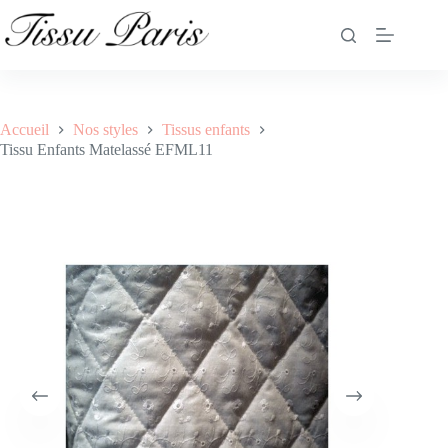
Tissu Enfants Matelassé EFML11
Ajouter au panier
16.90
€
43 en stock
Accueil
Nos styles
Tissus enfants
Tissu Enfants Matelassé EFML11