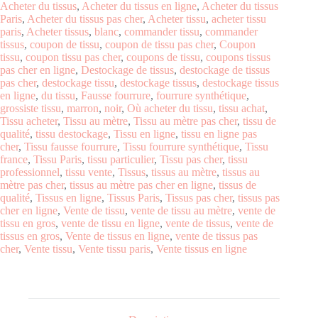
Acheter du tissus
,
Acheter du tissus en ligne
,
Acheter du tissus
Paris
,
Acheter du tissus pas cher
,
Acheter tissu
,
acheter tissu
paris
,
Acheter tissus
,
blanc
,
commander tissu
,
commander
tissus
,
coupon de tissu
,
coupon de tissu pas cher
,
Coupon
tissu
,
coupon tissu pas cher
,
coupons de tissu
,
coupons tissus
pas cher en ligne
,
Destockage de tissus
,
destockage de tissus
pas cher
,
destockage tissu
,
destockage tissus
,
destockage tissus
en ligne
,
du tissu
,
Fausse fourrure
,
fourrure synthétique
,
grossiste tissu
,
marron
,
noir
,
Où acheter du tissu
,
tissu achat
,
Tissu acheter
,
Tissu au mètre
,
Tissu au mètre pas cher
,
tissu de
qualité
,
tissu destockage
,
Tissu en ligne
,
tissu en ligne pas
cher
,
Tissu fausse fourrure
,
Tissu fourrure synthétique
,
Tissu
france
,
Tissu Paris
,
tissu particulier
,
Tissu pas cher
,
tissu
professionnel
,
tissu vente
,
Tissus
,
tissus au mètre
,
tissus au
mètre pas cher
,
tissus au mètre pas cher en ligne
,
tissus de
qualité
,
Tissus en ligne
,
Tissus Paris
,
Tissus pas cher
,
tissus pas
cher en ligne
,
Vente de tissu
,
vente de tissu au mètre
,
vente de
tissu en gros
,
vente de tissu en ligne
,
vente de tissus
,
vente de
tissus en gros
,
Vente de tissus en ligne
,
vente de tissus pas
cher
,
Vente tissu
,
Vente tissu paris
,
Vente tissus en ligne