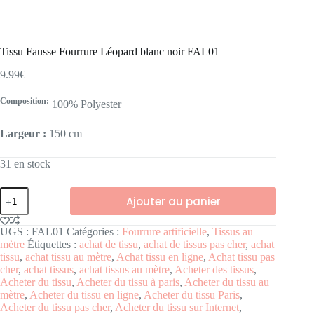
Tissu Fausse Fourrure Léopard blanc noir FAL01
9.99
€
Composition:
100% Polyester
Largeur :
150 cm
31 en stock
Ajouter au panier
UGS :
FAL01
Catégories :
Fourrure artificielle
,
Tissus au
mètre
Étiquettes :
achat de tissu
,
achat de tissus pas cher
,
achat
tissu
,
achat tissu au mètre
,
Achat tissu en ligne
,
Achat tissu pas
cher
,
achat tissus
,
achat tissus au mètre
,
Acheter des tissus
,
Acheter du tissu
,
Acheter du tissu à paris
,
Acheter du tissu au
mètre
,
Acheter du tissu en ligne
,
Acheter du tissu Paris
,
Acheter du tissu pas cher
,
Acheter du tissu sur Internet
,