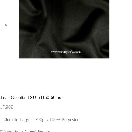
Tissu Occultant SU-51150-60 noir
17.90
€
150cm de Large – 390gr / 100% Polyester
Décoration / Ameublement