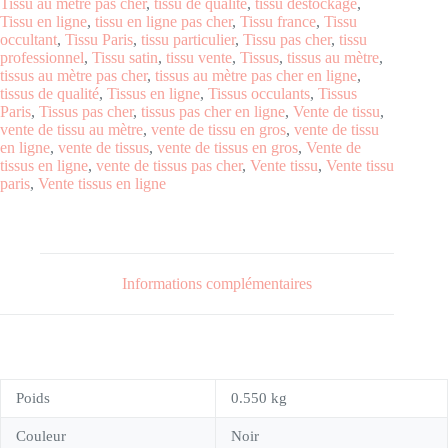
Tissu au mètre pas cher
,
tissu de qualité
,
tissu destockage
,
Tissu en ligne
,
tissu en ligne pas cher
,
Tissu france
,
Tissu
occultant
,
Tissu Paris
,
tissu particulier
,
Tissu pas cher
,
tissu
professionnel
,
Tissu satin
,
tissu vente
,
Tissus
,
tissus au mètre
,
tissus au mètre pas cher
,
tissus au mètre pas cher en ligne
,
tissus de qualité
,
Tissus en ligne
,
Tissus occulants
,
Tissus
Paris
,
Tissus pas cher
,
tissus pas cher en ligne
,
Vente de tissu
,
vente de tissu au mètre
,
vente de tissu en gros
,
vente de tissu
en ligne
,
vente de tissus
,
vente de tissus en gros
,
Vente de
tissus en ligne
,
vente de tissus pas cher
,
Vente tissu
,
Vente tissu
paris
,
Vente tissus en ligne
Informations complémentaires
Poids
0.550 kg
Couleur
Noir