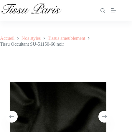
Tissu Occultant SU-51150-60 noir
Ajouter au panier
17.90
€
10 en stock
Accueil
Nos styles
Tissus ameublement
Tissu Occultant SU-51150-60 noir